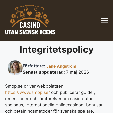
Hoppa
till
innehåll
M
Integritetspolicy
Författare:
Jane Angstrom
Senast uppdaterad:
7 maj 2026
Smop.se driver webbplatsen
https://www.smop.se/
och publicerar guider,
recensioner och jämförelser om casino utan
spelpaus, internationella onlinecasinon, bonusar
och betalningsmetoder för svenska spelare.