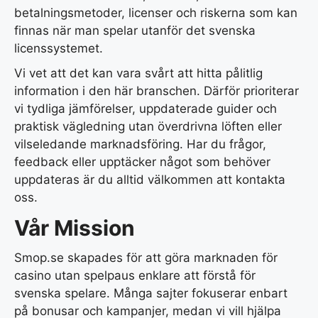
betalningsmetoder, licenser och riskerna som kan
finnas när man spelar utanför det svenska
licenssystemet.
Vi vet att det kan vara svårt att hitta pålitlig
information i den här branschen. Därför prioriterar
vi tydliga jämförelser, uppdaterade guider och
praktisk vägledning utan överdrivna löften eller
vilseledande marknadsföring. Har du frågor,
feedback eller upptäcker något som behöver
uppdateras är du alltid välkommen att kontakta
oss.
Vår Mission
Smop.se skapades för att göra marknaden för
casino utan spelpaus enklare att förstå för
svenska spelare. Många sajter fokuserar enbart
på bonusar och kampanjer, medan vi vill hjälpa