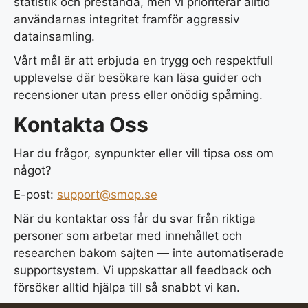
statistik och prestanda, men vi prioriterar alltid
användarnas integritet framför aggressiv
datainsamling.
Vårt mål är att erbjuda en trygg och respektfull
upplevelse där besökare kan läsa guider och
recensioner utan press eller onödig spårning.
Kontakta Oss
Har du frågor, synpunkter eller vill tipsa oss om
något?
E-post:
support@smop.se
När du kontaktar oss får du svar från riktiga
personer som arbetar med innehållet och
researchen bakom sajten — inte automatiserade
supportsystem. Vi uppskattar all feedback och
försöker alltid hjälpa till så snabbt vi kan.